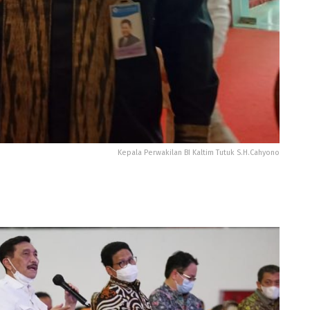
Kepala Perwakilan BI Kaltim Tutuk S.H.Cahyono