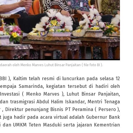
daerah oleh Menko Marves Luhut Binsar Panjaitan ( file foto BI ).
BI ), Kaltim telah resmi di luncurkan pada selasa 12
empaja Samarinda, kegiatan tersebut di hadiri oleh
nvestasi ( Menko Marves ), Luhut Binsar Panjaitan,
an trasmigrasi Abdul Halim Iskandar, Mentri Tenaga
 , Direktur penunjang Bisnis PT Peramina ( Persero ),
t juga hadir pada acara virtual adalah Gubernur Bank
si dan UMKM Teten Masduki serta jajaran Kementrian