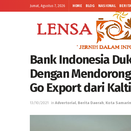
Jumat, Agustus 7, 2026
HOME
BLOG
NASIONAL
BERIT
Bank Indonesia Du
Dengan Mendorong 
Go Export dari Kalt
13/10/2021
in
Advertorial
,
Berita Daerah
,
Kota Samari