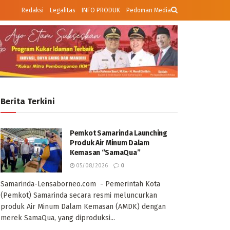
Redaksi
Legalitas
INFO PRODUK
Pedoman Media
Berita Terkini
Pemkot Samarinda Launching
Produk Air Minum Dalam
Kemasan “SamaQua”
05/08/2026
0
Samarinda-Lensaborneo.com - Pemerintah Kota
(Pemkot) Samarinda secara resmi meluncurkan
produk Air Minum Dalam Kemasan (AMDK) dengan
merek SamaQua, yang diproduksi...