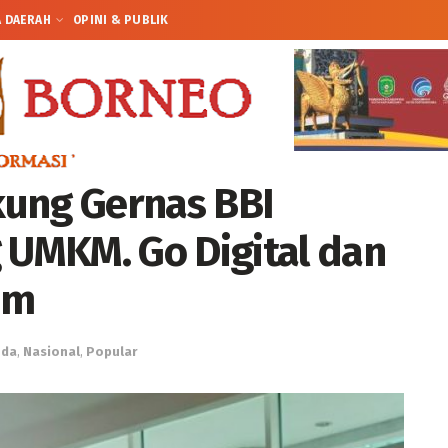
A DAERAH
OPINI & PUBLIK
kung Gernas BBI
UMKM. Go Digital dan
im
nda
,
Nasional
,
Popular