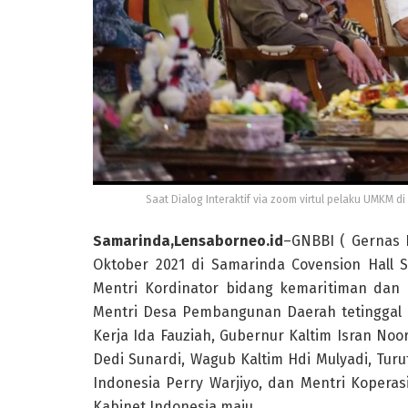
Saat Dialog Interaktif via zoom virtul pelaku UMKM di 
Samarinda,Lensaborneo.id
–GNBBI ( Gernas B
Oktober 2021 di Samarinda Covension Hall S
Mentri Kordinator bidang kemaritiman dan I
Mentri Desa Pembangunan Daerah tetinggal d
Kerja Ida Fauziah, Gubernur Kaltim Isran Noor
Dedi Sunardi, Wagub Kaltim Hdi Mulyadi, Turu
Indonesia Perry Warjiyo, dan Mentri Kopera
Kabinet Indonesia maju.