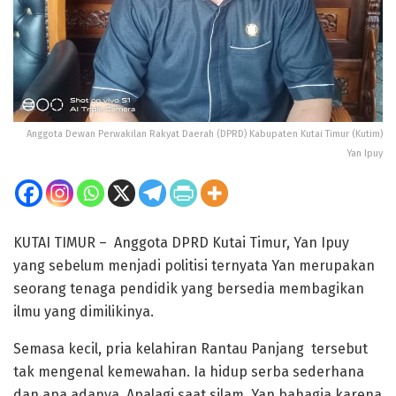
Anggota Dewan Perwakilan Rakyat Daerah (DPRD) Kabupaten Kutai Timur (Kutim)
Yan Ipuy
KUTAI TIMUR – Anggota DPRD Kutai Timur, Yan Ipuy
yang sebelum menjadi politisi ternyata Yan merupakan
seorang tenaga pendidik yang bersedia membagikan
ilmu yang dimilikinya.
Semasa kecil, pria kelahiran Rantau Panjang tersebut
tak mengenal kemewahan. Ia hidup serba sederhana
dan apa adanya. Apalagi saat silam, Yan bahagia karena