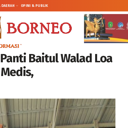
A DAERAH
OPINI & PUBLIK
 Panti Baitul Walad Loa
 Medis,