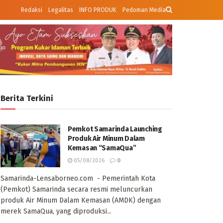
Redaksi
Legalitas
INFO PRODUK
Pedoman Media
Berita Terkini
Pemkot Samarinda Launching
Produk Air Minum Dalam
Kemasan “SamaQua”
05/08/2026
0
Samarinda-Lensaborneo.com - Pemerintah Kota
(Pemkot) Samarinda secara resmi meluncurkan
produk Air Minum Dalam Kemasan (AMDK) dengan
merek SamaQua, yang diproduksi...