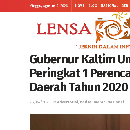
Minggu, Agustus 9, 2026
HOME
BLOG
NASIONAL
BERI
Gubernur Kaltim 
Peringkat 1 Peren
Daerah Tahun 2020
28/04/2020
in
Advertorial
,
Berita Daerah
,
Nasional