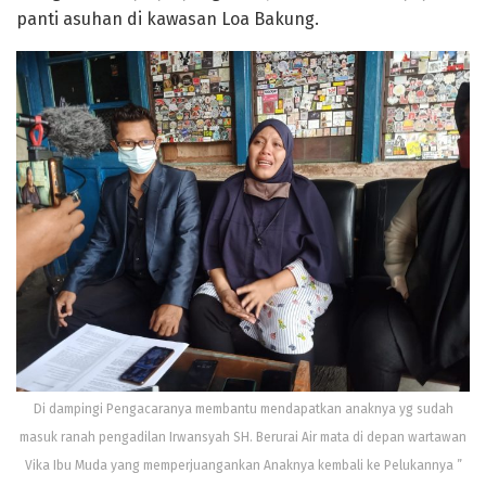
panti asuhan di kawasan Loa Bakung.
Di dampingi Pengacaranya membantu mendapatkan anaknya yg sudah
masuk ranah pengadilan Irwansyah SH. Berurai Air mata di depan wartawan
Vika Ibu Muda yang memperjuangankan Anaknya kembali ke Pelukannya ”