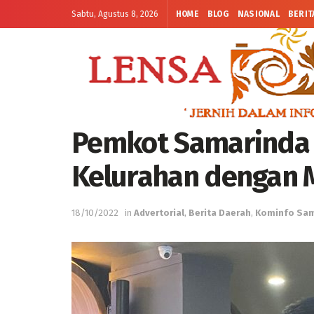
Sabtu, Agustus 8, 2026
HOME
BLOG
NASIONAL
BERIT
Pemkot Samarinda a
Kelurahan dengan M
18/10/2022
in
Advertorial
,
Berita Daerah
,
Kominfo Sam