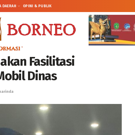
A DAERAH
OPINI & PUBLIK
kan Fasilitasi
obil Dinas
arinda