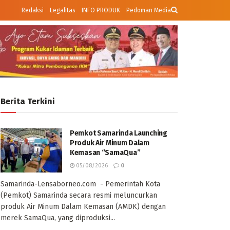
Redaksi
Legalitas
INFO PRODUK
Pedoman Media
Berita Terkini
Pemkot Samarinda Launching
Produk Air Minum Dalam
Kemasan “SamaQua”
05/08/2026
0
Samarinda-Lensaborneo.com - Pemerintah Kota
(Pemkot) Samarinda secara resmi meluncurkan
produk Air Minum Dalam Kemasan (AMDK) dengan
merek SamaQua, yang diproduksi...