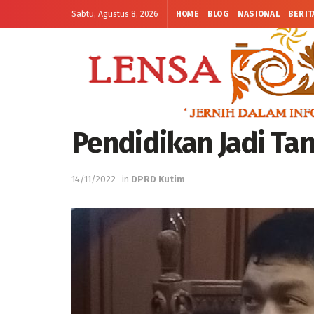
Sabtu, Agustus 8, 2026
HOME
BLOG
NASIONAL
BERIT
Pendidikan Jadi T
14/11/2022
in
DPRD Kutim