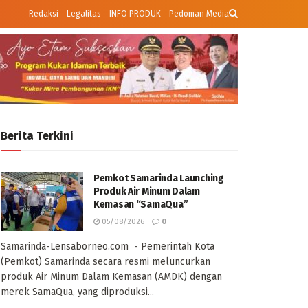
Redaksi
Legalitas
INFO PRODUK
Pedoman Media
Berita Terkini
Pemkot Samarinda Launching
Produk Air Minum Dalam
Kemasan “SamaQua”
05/08/2026
0
Samarinda-Lensaborneo.com - Pemerintah Kota
(Pemkot) Samarinda secara resmi meluncurkan
produk Air Minum Dalam Kemasan (AMDK) dengan
merek SamaQua, yang diproduksi...