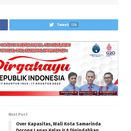
Tweet
138
Next Post
Over Kapasitas, Wali Kota Samarinda
Dorong Lapas Kelas II A Dipindahkan