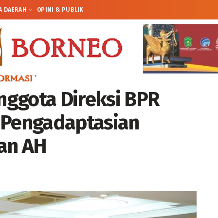
A DAERAH
OPINI & PUBLIK
nggota Direksi BPR
 Pengadaptasian
an AH