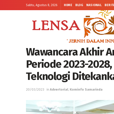
Sabtu, Agustus 8, 2026
HOME
BLOG
NASIONAL
BERIT
Wawancara Akhir A
Periode 2023-2028,
Teknologi Ditekank
20/03/2023
in
Advertorial
,
Kominfo Samarinda