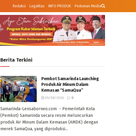
Redaksi
Legalitas
INFO PRODUK
Pedoman Media
Berita Terkini
Pemkot Samarinda Launching
Produk Air Minum Dalam
Kemasan “SamaQua”
05/08/2026
0
Samarinda-Lensaborneo.com - Pemerintah Kota
(Pemkot) Samarinda secara resmi meluncurkan
produk Air Minum Dalam Kemasan (AMDK) dengan
merek SamaQua, yang diproduksi...