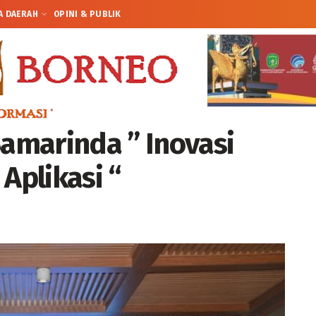
A DAERAH
OPINI & PUBLIK
Samarinda ” Inovasi
Aplikasi “