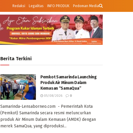
Redaksi
Legalitas
INFO PRODUK
Pedoman Media
Berita Terkini
Pemkot Samarinda Launching
Produk Air Minum Dalam
Kemasan “SamaQua”
05/08/2026
0
Samarinda-Lensaborneo.com - Pemerintah Kota
(Pemkot) Samarinda secara resmi meluncurkan
produk Air Minum Dalam Kemasan (AMDK) dengan
merek SamaQua, yang diproduksi...