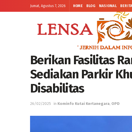
Jumat, Agustus 7, 2026
HOME
BLOG
NASIONAL
BERIT
Berikan Fasilitas R
Sediakan Parkir Kh
Disabilitas
26/02/2025
in
Kominfo Kutai Kertanegara
,
OPD