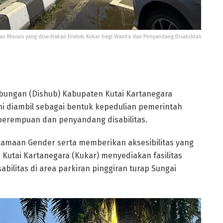
ran Khusus yang disediakan Dishub Kukar bagi Wanita dan Penyandang Disabilitas
bungan (Dishub) Kabupaten Kutai Kartanegara
ni diambil sebagai bentuk kepedulian pemerintah
perempuan dan penyandang disabilitas.
maan Gender serta memberikan aksesibilitas yang
b Kutai Kartanegara (Kukar) menyediakan fasilitas
bilitas di area parkiran pinggiran turap Sungai