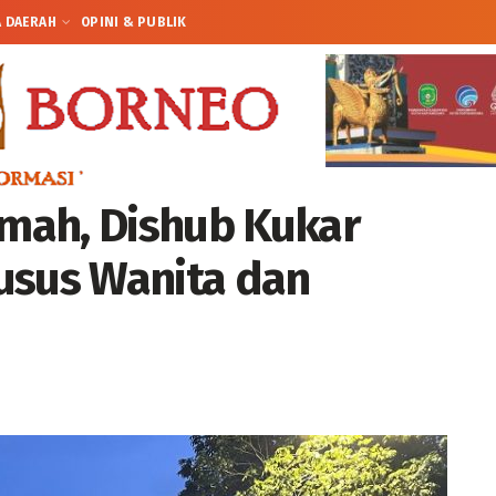
A DAERAH
OPINI & PUBLIK
amah, Dishub Kukar
usus Wanita dan