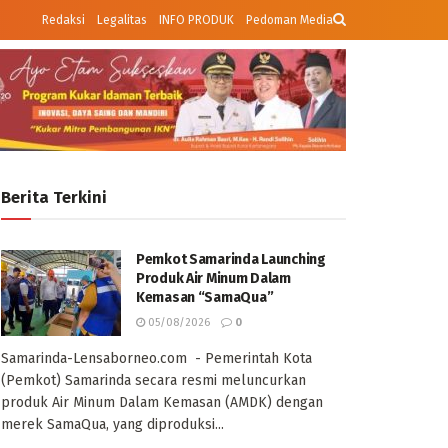
Redaksi
Legalitas
INFO PRODUK
Pedoman Media
Berita Terkini
Pemkot Samarinda Launching
Produk Air Minum Dalam
Kemasan “SamaQua”
05/08/2026
0
Samarinda-Lensaborneo.com - Pemerintah Kota
(Pemkot) Samarinda secara resmi meluncurkan
produk Air Minum Dalam Kemasan (AMDK) dengan
merek SamaQua, yang diproduksi...