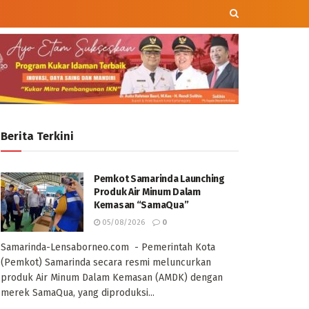
Berita Terkini
Pemkot Samarinda Launching
Produk Air Minum Dalam
Kemasan “SamaQua”
05/08/2026
0
Samarinda-Lensaborneo.com - Pemerintah Kota
(Pemkot) Samarinda secara resmi meluncurkan
produk Air Minum Dalam Kemasan (AMDK) dengan
merek SamaQua, yang diproduksi...