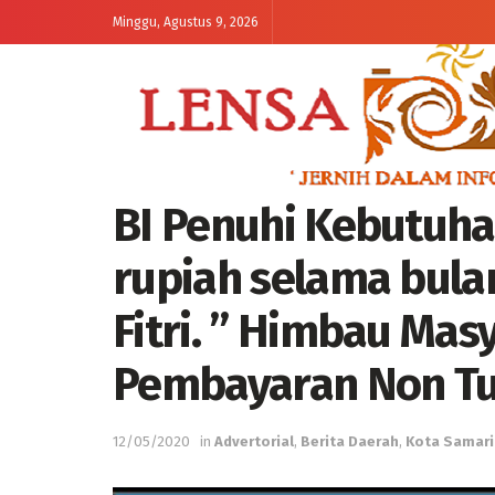
Minggu, Agustus 9, 2026
BI Penuhi Kebutuh
rupiah selama bul
Fitri. ” Himbau Ma
Pembayaran Non Tu
12/05/2020
in
Advertorial
,
Berita Daerah
,
Kota Samar