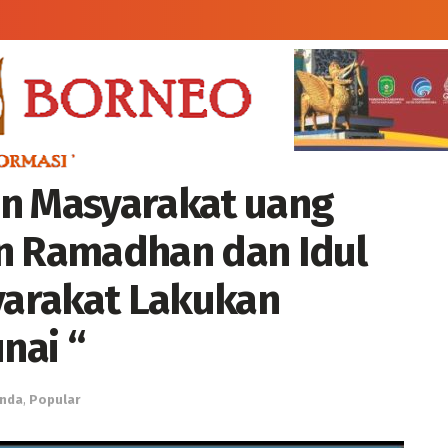
an Masyarakat uang
an Ramadhan dan Idul
syarakat Lakukan
nai “
inda
,
Popular