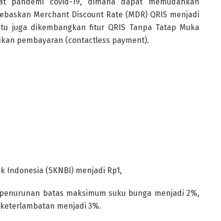
aat pandemi covid-19, dimana dapat memudahkan
bebaskan Merchant Discount Rate (MDR) QRIS menjadi
tu juga dikembangkan fitur QRIS Tanpa Tatap Muka
ukan pembayaran (contactless payment).
k Indonesia (SKNBI) menjadi Rp1,
ti penurunan batas maksimum suku bunga menjadi 2%,
keterlambatan menjadi 3%.