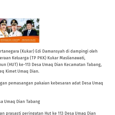
rtanegara (Kukar) Edi Damansyah di dampingi oleh
raan Keluarga (TP PKK) Kukar Maslianawati,
ahun (HUT) ke-113 Desa Umaq Dian Kecamatan Tabang,
ueq Kimet Umaq Dian.
engan pemasangan pakaian kebesaran adat Desa Umaq
esa Umaq Dian Tabang
n prasasti peringatan Hut ke 113 Desa Umaq Dian