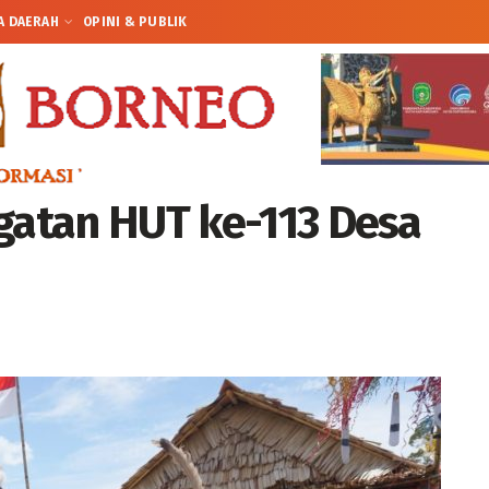
A DAERAH
OPINI & PUBLIK
ngatan HUT ke-113 Desa