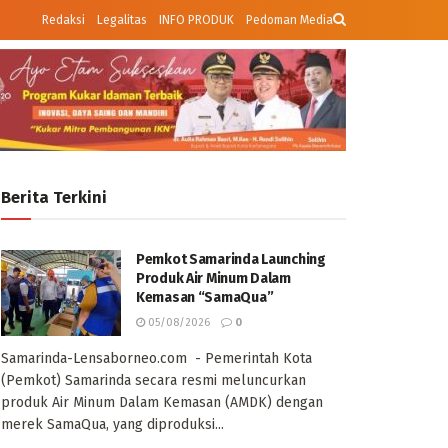
Redaksi
Legalitas
INFO PRODUK
Pedoman Media
Berita Terkini
Pemkot Samarinda Launching
Produk Air Minum Dalam
Kemasan “SamaQua”
05/08/2026
0
Samarinda-Lensaborneo.com - Pemerintah Kota
(Pemkot) Samarinda secara resmi meluncurkan
produk Air Minum Dalam Kemasan (AMDK) dengan
merek SamaQua, yang diproduksi...