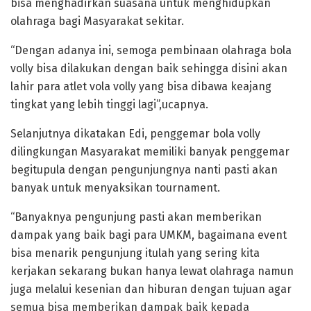
bisa menghadirkan suasana untuk menghidupkan
olahraga bagi Masyarakat sekitar.
“Dengan adanya ini, semoga pembinaan olahraga bola
volly bisa dilakukan dengan baik sehingga disini akan
lahir para atlet vola volly yang bisa dibawa keajang
tingkat yang lebih tinggi lagi”,ucapnya.
Selanjutnya dikatakan Edi, penggemar bola volly
dilingkungan Masyarakat memiliki banyak penggemar
begitupula dengan pengunjungnya nanti pasti akan
banyak untuk menyaksikan tournament.
“Banyaknya pengunjung pasti akan memberikan
dampak yang baik bagi para UMKM, bagaimana event
bisa menarik pengunjung itulah yang sering kita
kerjakan sekarang bukan hanya lewat olahraga namun
juga melalui kesenian dan hiburan dengan tujuan agar
semua bisa memberikan dampak baik kepada