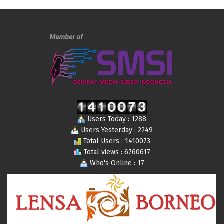
Users Today : 1288
Users Yesterday : 2249
Total Users : 1410073
Total views : 6760617
Who's Online : 17