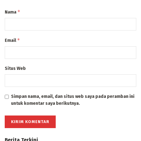
*
Nama
*
Email
Situs Web
Simpan nama, email, dan situs web saya pada peramban ini
untuk komentar saya berikutnya.
Berita Terkini