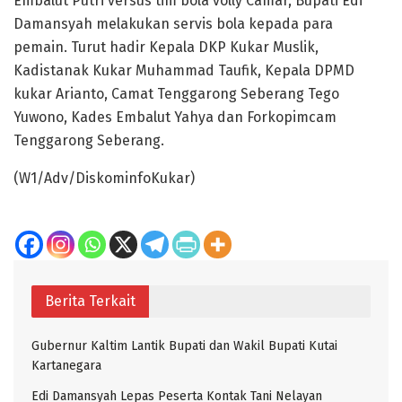
Embalut Putri versus tim bola volly Camar, Bupati Edi
Damansyah melakukan servis bola kepada para
pemain. Turut hadir Kepala DKP Kukar Muslik,
Kadistanak Kukar Muhammad Taufik, Kepala DPMD
kukar Arianto, Camat Tenggarong Seberang Tego
Yuwono, Kades Embalut Yahya dan Forkopimcam
Tenggarong Seberang.
(W1/Adv/DiskominfoKukar)
Berita Terkait
Gubernur Kaltim Lantik Bupati dan Wakil Bupati Kutai
Kartanegara
Edi Damansyah Lepas Peserta Kontak Tani Nelayan