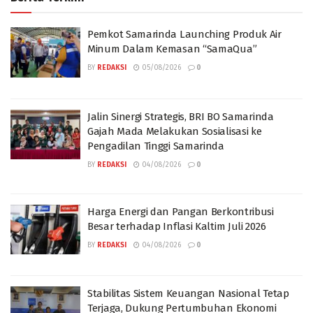
Pemkot Samarinda Launching Produk Air
Minum Dalam Kemasan “SamaQua”
BY
REDAKSI
05/08/2026
0
Jalin Sinergi Strategis, BRI BO Samarinda
Gajah Mada Melakukan Sosialisasi ke
Pengadilan Tinggi Samarinda
BY
REDAKSI
04/08/2026
0
Harga Energi dan Pangan Berkontribusi
Besar terhadap Inflasi Kaltim Juli 2026
BY
REDAKSI
04/08/2026
0
Stabilitas Sistem Keuangan Nasional Tetap
Terjaga, Dukung Pertumbuhan Ekonomi