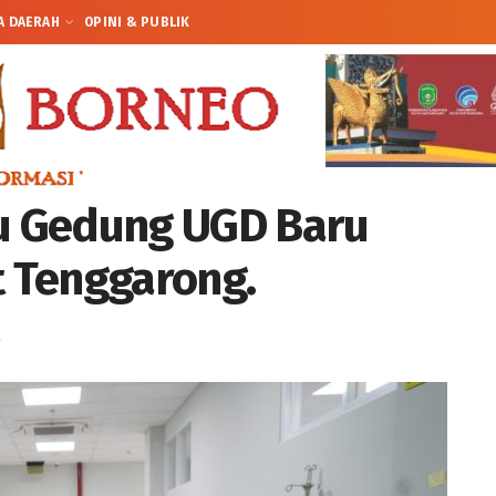
A DAERAH
OPINI & PUBLIK
au Gedung UGD Baru
t Tenggarong.
a