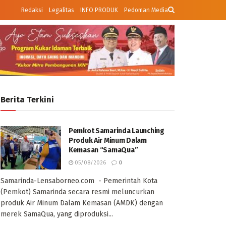
Redaksi
Legalitas
INFO PRODUK
Pedoman Media
Berita Terkini
Pemkot Samarinda Launching
Produk Air Minum Dalam
Kemasan “SamaQua”
05/08/2026
0
Samarinda-Lensaborneo.com - Pemerintah Kota
(Pemkot) Samarinda secara resmi meluncurkan
produk Air Minum Dalam Kemasan (AMDK) dengan
merek SamaQua, yang diproduksi...