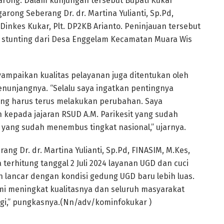
garong. Dalam kunjungan tersebut Bupati Kukar
arong Seberang Dr. dr. Martina Yulianti, Sp.Pd,
Dinkes Kukar, Plt. DP2KB Arianto. Peninjauan tersebut
ta stunting dari Desa Enggelam Kecamatan Muara Wis
ampaikan kualitas pelayanan juga ditentukan oleh
enunjangnya. “Selalu saya ingatkan pentingnya
ang harus terus melakukan perubahan. Saya
kepada jajaran RSUD A.M. Parikesit yang sudah
yang sudah menembus tingkat nasional,” ujarnya.
ang Dr. dr. Martina Yulianti, Sp.Pd, FINASIM, M.Kes,
hitung tanggal 2 Juli 2024 layanan UGD dan cuci
 lancar dengan kondisi gedung UGD baru lebih luas.
mi meningkat kualitasnya dan seluruh masyarakat
lagi,” pungkasnya.(Nn/adv/kominfokukar )