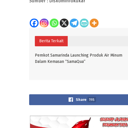
Sumber : Diskominfokukar
Berita Terkait
Pemkot Samarinda Launching Produk Air Minum
Dalam Kemasan “SamaQua”
Share
198