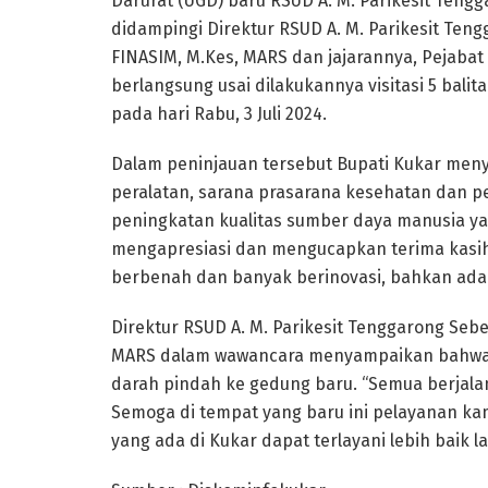
Darurat (UGD) baru RSUD A. M. Parikesit Teng
didampingi Direktur RSUD A. M. Parikesit Tengg
FINASIM, M.Kes, MARS dan jajarannya, Pejabat 
berlangsung usai dilakukannya visitasi 5 bali
pada hari Rabu, 3 Juli 2024.
Dalam peninjauan tersebut Bupati Kukar meny
peralatan, sarana prasarana kesehatan dan p
peningkatan kualitas sumber daya manusia y
mengapresiasi dan mengucapkan terima kasih 
berbenah dan banyak berinovasi, bahkan ada 
Direktur RSUD A. M. Parikesit Tenggarong Seber
MARS dalam wawancara menyampaikan bahwa ter
darah pindah ke gedung baru. “Semua berjalan
Semoga di tempat yang baru ini pelayanan ka
yang ada di Kukar dapat terlayani lebih baik 