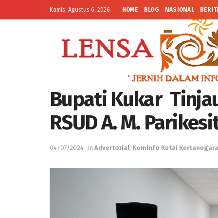
Kamis, Agustus 6, 2026
HOME
BLOG
NASIONAL
BERIT
Bupati Kukar Tinj
RSUD A. M. Parikesi
04/07/2024
in
Advertorial
,
Kominfo Kutai Kertanegar