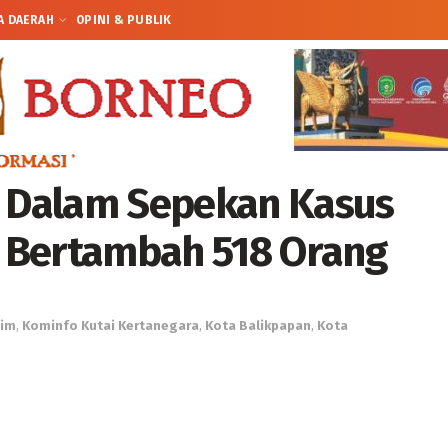
A DAERAH
OPINI & PUBLIK
: Dalam Sepekan Kasus
im Bertambah 518 Orang
tim
,
Kominfo Kutai Kertanegara
,
Kota Balikpapan
,
Kota