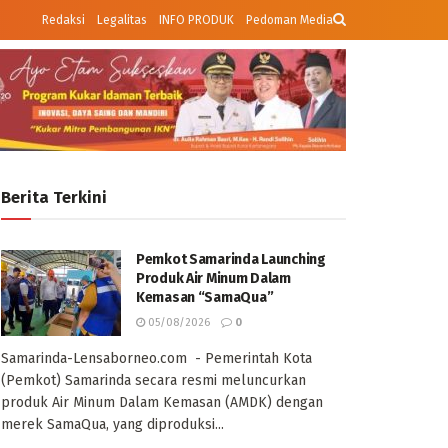
Redaksi
Legalitas
INFO PRODUK
Pedoman Media
Berita Terkini
Pemkot Samarinda Launching
Produk Air Minum Dalam
Kemasan “SamaQua”
05/08/2026
0
Samarinda-Lensaborneo.com - Pemerintah Kota
(Pemkot) Samarinda secara resmi meluncurkan
produk Air Minum Dalam Kemasan (AMDK) dengan
merek SamaQua, yang diproduksi...