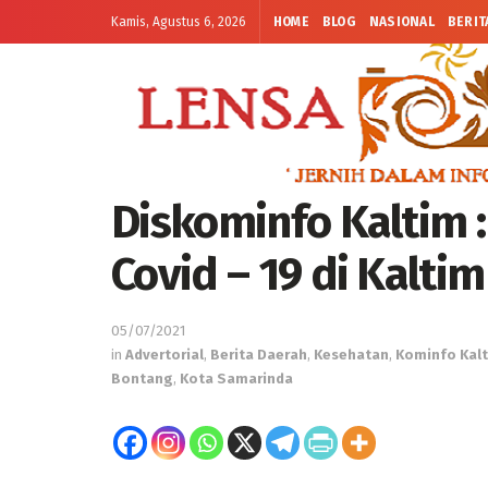
Kamis, Agustus 6, 2026
HOME
BLOG
NASIONAL
BERIT
Diskominfo Kaltim 
Covid – 19 di Kalt
05/07/2021
in
Advertorial
,
Berita Daerah
,
Kesehatan
,
Kominfo Kal
Bontang
,
Kota Samarinda