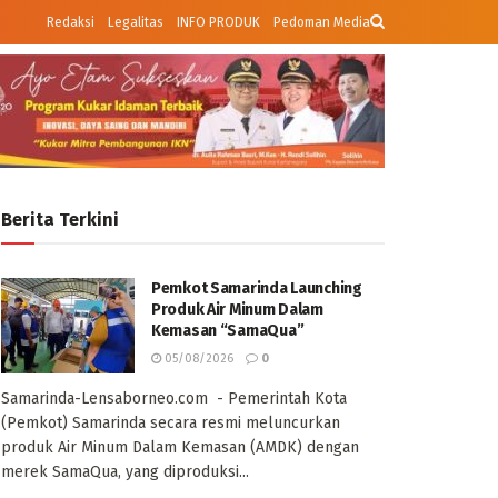
Redaksi
Legalitas
INFO PRODUK
Pedoman Media
Berita Terkini
Pemkot Samarinda Launching
Produk Air Minum Dalam
Kemasan “SamaQua”
05/08/2026
0
Samarinda-Lensaborneo.com - Pemerintah Kota
(Pemkot) Samarinda secara resmi meluncurkan
produk Air Minum Dalam Kemasan (AMDK) dengan
merek SamaQua, yang diproduksi...