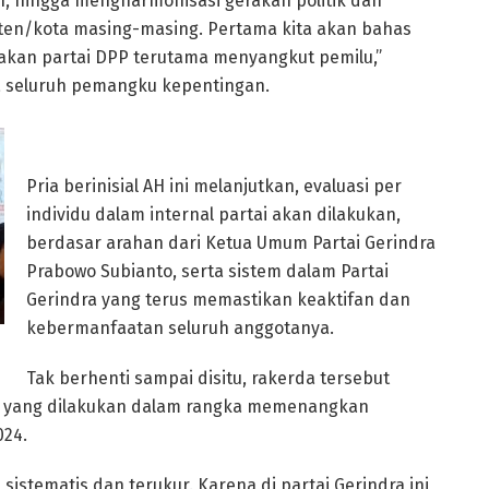
, hingga mengharmonisasi gerakan politik dan
paten/kota masing-masing. Pertama kita akan bahas
ijakan partai DPP terutama menyangkut pemilu,”
 seluruh pemangku kepentingan.
Pria berinisial AH ini melanjutkan, evaluasi per
individu dalam internal partai akan dilakukan,
berdasar arahan dari Ketua Umum Partai Gerindra
Prabowo Subianto, serta sistem dalam Partai
Gerindra yang terus memastikan keaktifan dan
kebermanfaatan seluruh anggotanya.
Tak berhenti sampai disitu, rakerda tersebut
a yang dilakukan dalam rangka memenangkan
024.
istematis dan terukur. Karena di partai Gerindra ini