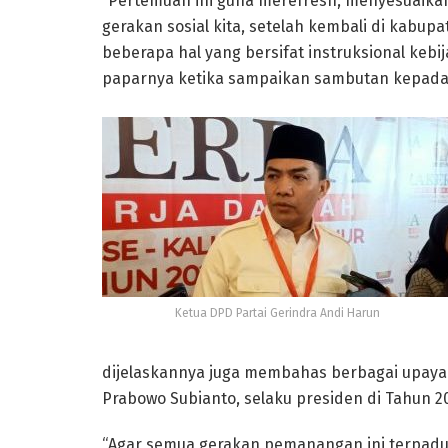
“Pertemuan ini guna merefresh, menyesuaikan
gerakan sosial kita, setelah kembali di kabu
beberapa hal yang bersifat instruksional keb
paparnya ketika sampaikan sambutan kepada
Ketua DPD Partai Gerindra Andi Harun
dijelaskannya juga membahas berbagai upay
Prabowo Subianto, selaku presiden di Tahun 2
“Agar semua gerakan pemanangan ini terpadu s