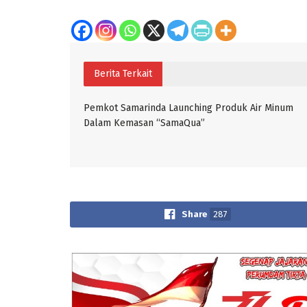
Berita Terkait
Pemkot Samarinda Launching Produk Air Minum
Dalam Kemasan “SamaQua”
Share
287