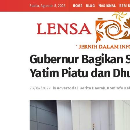
Sabtu, Agustus 8, 2026
HOME
BLOG
NASIONAL
BERIT
Gubernur Bagikan 
Yatim Piatu dan Dh
28/04/2022
in
Advertorial
,
Berita Daerah
,
Kominfo Ka