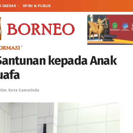
A DAERAH
OPINI & PUBLIK
Santunan kepada Anak
uafa
ltim
,
Kota Samarinda