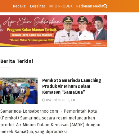
Redaksi
Legalitas
INFO PRODUK
Pedoman Media
Berita Terkini
Pemkot Samarinda Launching
Produk Air Minum Dalam
Kemasan “SamaQua”
05/08/2026
0
Samarinda-Lensaborneo.com - Pemerintah Kota
(Pemkot) Samarinda secara resmi meluncurkan
produk Air Minum Dalam Kemasan (AMDK) dengan
merek SamaQua, yang diproduksi...