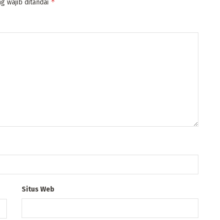
*
g wajib ditandai
Situs Web