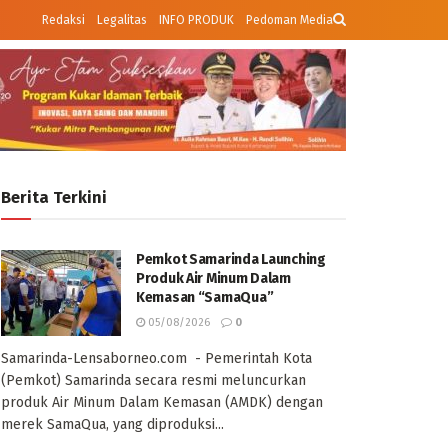
Redaksi
Legalitas
INFO PRODUK
Pedoman Media
Berita Terkini
Pemkot Samarinda Launching
Produk Air Minum Dalam
Kemasan “SamaQua”
05/08/2026
0
Samarinda-Lensaborneo.com - Pemerintah Kota
(Pemkot) Samarinda secara resmi meluncurkan
produk Air Minum Dalam Kemasan (AMDK) dengan
merek SamaQua, yang diproduksi...