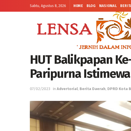
Sabtu, Agustus 8, 2026
HOME
BLOG
NASIONAL
BERIT
HUT Balikpapan Ke-
Paripurna Istimewa
07/02/2023
in
Advertorial
,
Berita Daerah
,
DPRD Kota B