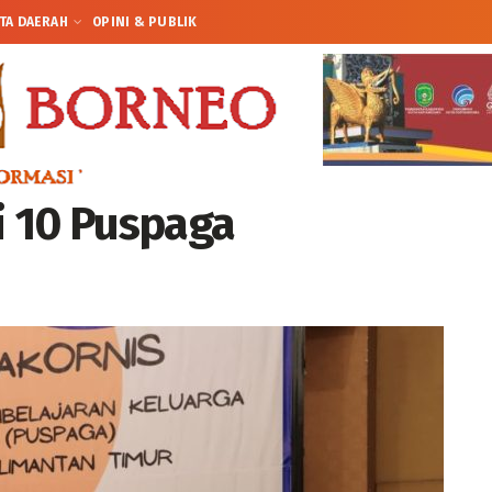
TA DAERAH
OPINI & PUBLIK
si 10 Puspaga