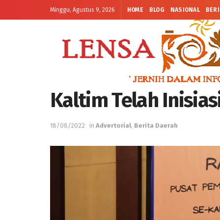
Minggu, Agustus 9, 2026
HOME
BLOG
NASIONAL
BERI
Kaltim Telah Inisia
18/08/2022
in
Advertorial
,
Berita Daerah