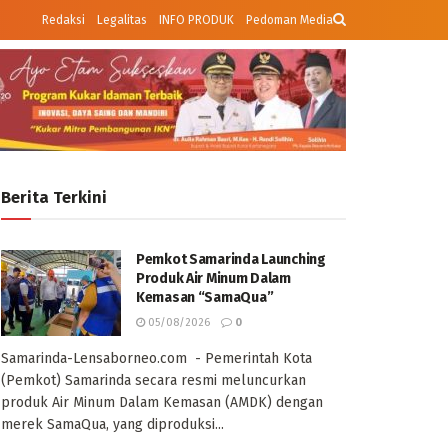
Redaksi
Legalitas
INFO PRODUK
Pedoman Media
Berita Terkini
Pemkot Samarinda Launching
Produk Air Minum Dalam
Kemasan “SamaQua”
05/08/2026
0
Samarinda-Lensaborneo.com - Pemerintah Kota
(Pemkot) Samarinda secara resmi meluncurkan
produk Air Minum Dalam Kemasan (AMDK) dengan
merek SamaQua, yang diproduksi...