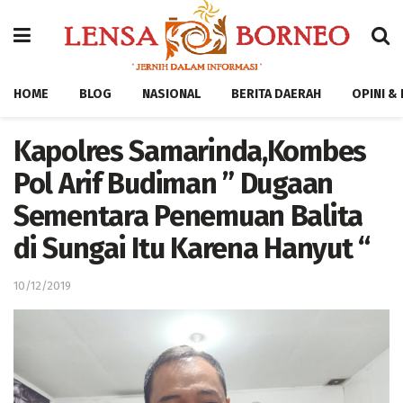
HOME
BLOG
NASIONAL
BERITA DAERAH
OPINI &
Kapolres Samarinda,Kombes
Pol Arif Budiman ” Dugaan
Sementara Penemuan Balita
di Sungai Itu Karena Hanyut “
10/12/2019