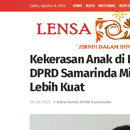
Sabtu, Agustus 8, 2026
HOME
BLOG
NASIONAL
BERIT
Kekerasan Anak di
DPRD Samarinda Mi
Lebih Kuat
30/06/2025
in
Advertorial
,
DPRD Samarinda