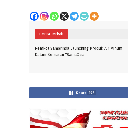
Berita Terkait
Pemkot Samarinda Launching Produk Air Minum
Dalam Kemasan “SamaQua”
Share
198