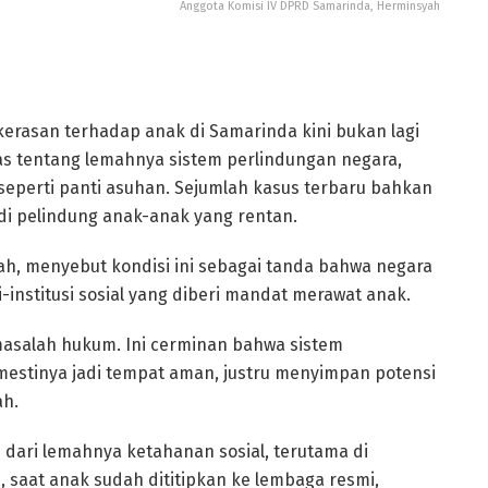
Anggota Komisi IV DPRD Samarinda, Herminsyah
rasan terhadap anak di Samarinda kini bukan lagi
eras tentang lemahnya sistem perlindungan negara,
eperti panti asuhan. Sejumlah kasus terbaru bahkan
i pelindung anak-anak yang rentan.
h, menyebut kondisi ini sebagai tanda bahwa negara
i-institusi sosial yang diberi mandat merawat anak.
masalah hukum. Ini cerminan bahwa sistem
mestinya jadi tempat aman, justru menyimpan potensi
ah.
n dari lemahnya ketahanan sosial, terutama di
 saat anak sudah dititipkan ke lembaga resmi,