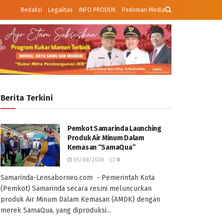
Redaksi
Legalitas
INFO PRODUK
Pedoman Media
Berita Terkini
Pemkot Samarinda Launching
Produk Air Minum Dalam
Kemasan “SamaQua”
05/08/2026
0
Samarinda-Lensaborneo.com - Pemerintah Kota
(Pemkot) Samarinda secara resmi meluncurkan
produk Air Minum Dalam Kemasan (AMDK) dengan
merek SamaQua, yang diproduksi...