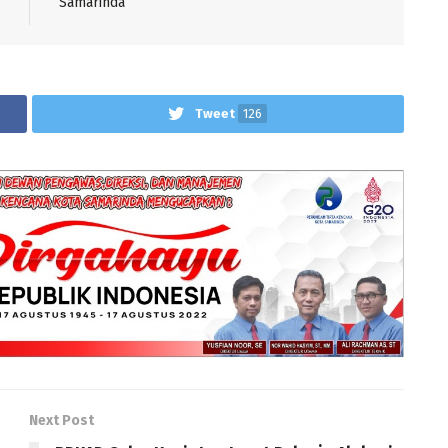
Samarinda
Tweet
126
Next Post