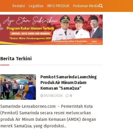
Redaksi
Legalitas
INFO PRODUK
Pedoman Media
Berita Terkini
Pemkot Samarinda Launching
Produk Air Minum Dalam
Kemasan “SamaQua”
05/08/2026
0
Samarinda-Lensaborneo.com - Pemerintah Kota
(Pemkot) Samarinda secara resmi meluncurkan
produk Air Minum Dalam Kemasan (AMDK) dengan
merek SamaQua, yang diproduksi...