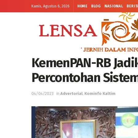
Kamis, Agustus 6, 2026
HOME
BLOG
NASIONAL
BERIT
KemenPAN-RB Jadik
Percontohan Sistem
04/04/2023
in
Advertorial
,
Kominfo Kaltim