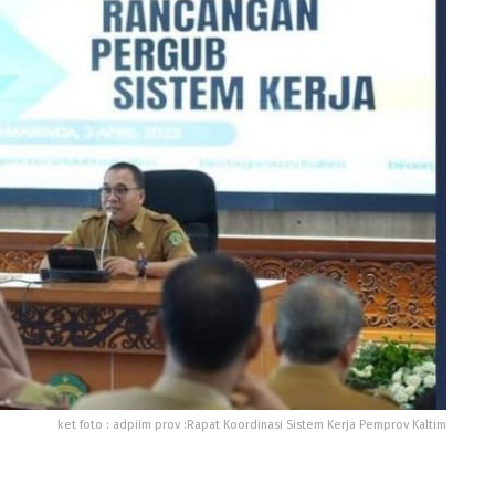
ket foto : adpiim prov :Rapat Koordinasi Sistem Kerja Pemprov Kaltim