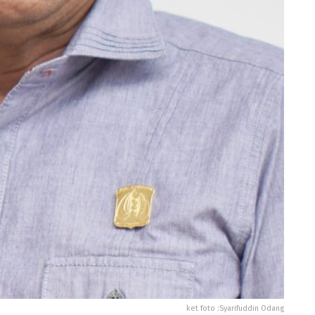
ket foto :Syarifuddin Odang