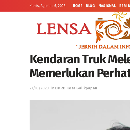
Kamis, Agustus 6, 2026
HOME
BLOG
NASIONAL
BERIT
Kendaran Truk Mele
Memerlukan Perhat
27/10/2023
in
DPRD Kota Balikpapan