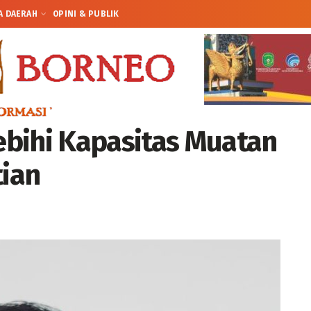
A DAERAH
OPINI & PUBLIK
bihi Kapasitas Muatan
ian