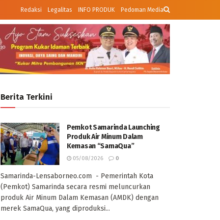
Redaksi
Legalitas
INFO PRODUK
Pedoman Media
Berita Terkini
Pemkot Samarinda Launching
Produk Air Minum Dalam
Kemasan “SamaQua”
05/08/2026
0
Samarinda-Lensaborneo.com - Pemerintah Kota
(Pemkot) Samarinda secara resmi meluncurkan
produk Air Minum Dalam Kemasan (AMDK) dengan
merek SamaQua, yang diproduksi...