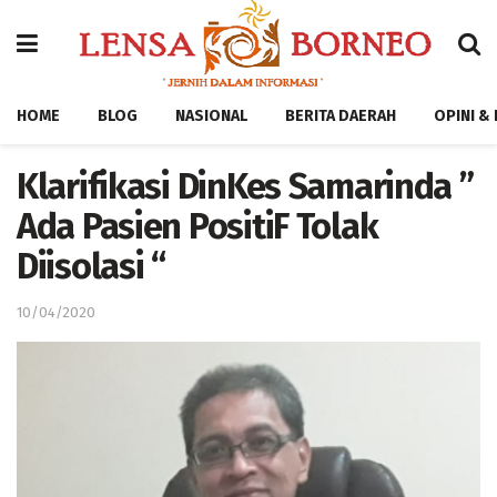
HOME
BLOG
NASIONAL
BERITA DAERAH
OPINI &
Klarifikasi DinKes Samarinda ”
Ada Pasien PositiF Tolak
Diisolasi “
10/04/2020