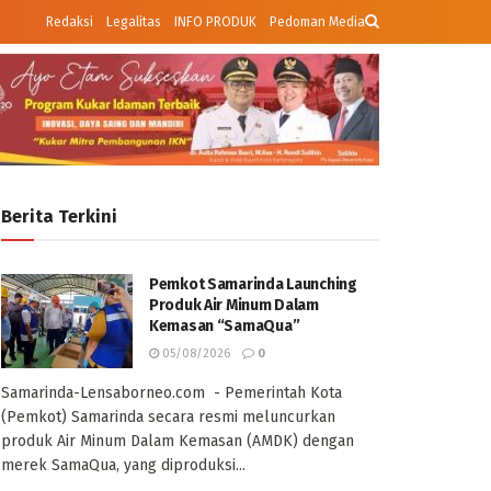
Redaksi
Legalitas
INFO PRODUK
Pedoman Media
Berita Terkini
Pemkot Samarinda Launching
Produk Air Minum Dalam
Kemasan “SamaQua”
05/08/2026
0
Samarinda-Lensaborneo.com - Pemerintah Kota
(Pemkot) Samarinda secara resmi meluncurkan
produk Air Minum Dalam Kemasan (AMDK) dengan
merek SamaQua, yang diproduksi...