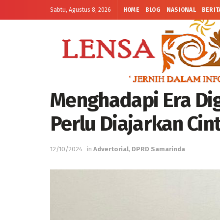
Sabtu, Agustus 8, 2026
HOME
BLOG
NASIONAL
BERIT
Menghadapi Era Dig
Perlu Diajarkan Cin
12/10/2024
in
Advertorial
,
DPRD Samarinda