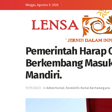
Minggu, Agustus 9, 2026
Pemerintah Harap 
Berkembang Masuk 
Mandiri.
11/11/2023
in
Advertorial
,
Kominfo Kutai Kertanegara