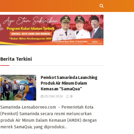
Berita Terkini
Pemkot Samarinda Launching
Produk Air Minum Dalam
Kemasan “SamaQua”
05/08/2026
0
Samarinda-Lensaborneo.com - Pemerintah Kota
(Pemkot) Samarinda secara resmi meluncurkan
produk Air Minum Dalam Kemasan (AMDK) dengan
merek SamaQua, yang diproduksi...