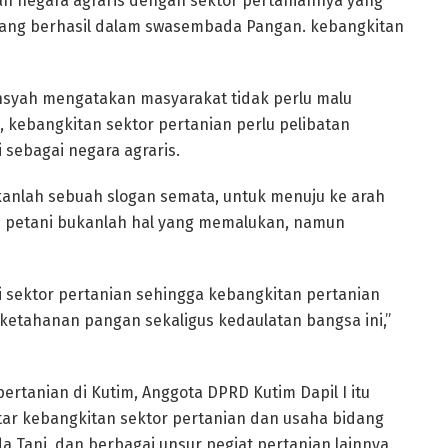
an negara agraris dengan sektor pertaniannya yang
yang berhasil dalam swasembada Pangan. kebangkitan
nsyah mengatakan masyarakat tidak perlu malu
 kebangkitan sektor pertanian perlu pelibatan
sebagai negara agraris.
anlah sebuah slogan semata, untuk menuju ke arah
adi petani bukanlah hal yang memalukan, namun
i sektor pertanian sehingga kebangkitan pertanian
etahanan pangan sekaligus kedaulatan bangsa ini,”
rtanian di Kutim, Anggota DPRD Kutim Dapil I itu
ar kebangkitan sektor pertanian dan usaha bidang
ani, dan berbagai unsur pegiat pertanian lainnya.