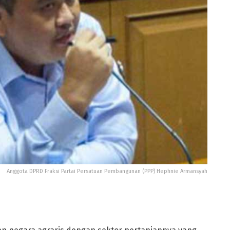
Anggota DPRD Fraksi Partai Persatuan Pembangunan (PPP) Hephnie Armansyah