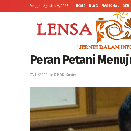
Minggu, Agustus 9, 2026
HOME
BLOG
NASIONAL
BERI
Peran Petani Menuj
17/11/2022
in
DPRD Kutim