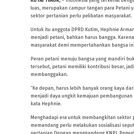
KUTAI TIMUR,
– Indonesia yang terkenal deng
luas, merupakan campur tangan para Petani 
sektor pertanian perlu pelibatan masyarakat.
Untuk itu anggota DPRD Kutim, Hephnie Arma
menjadi petani, bahkan harus bangga. Karena,
masyarakat demi mempertahankan bangsa ini 
Peran petani menuju bangsa yang mandiri buk
tersebut, petani memiliki kontribusi besar, j
membanggakan.
“Ke depan, harus lebih banyak orang kaya dar
menjadi daya ungkit kemajuan pembangunan k
kata Hephnie.
Menghadapi era untuk membangkitan sektor pe
memandang perlu melakukan sosialisasi seput
pertanian.Dengan menggandeng KNPI, Pemuda T