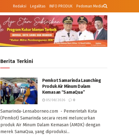
Redaksi
Legalitas
INFO PRODUK
Pedoman Media
Berita Terkini
Pemkot Samarinda Launching
Produk Air Minum Dalam
Kemasan “SamaQua”
05/08/2026
0
Samarinda-Lensaborneo.com - Pemerintah Kota
(Pemkot) Samarinda secara resmi meluncurkan
produk Air Minum Dalam Kemasan (AMDK) dengan
merek SamaQua, yang diproduksi...