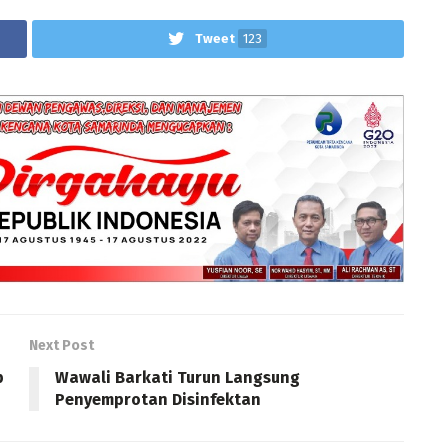
Tweet
123
Next Post
p
Wawali Barkati Turun Langsung
Penyemprotan Disinfektan