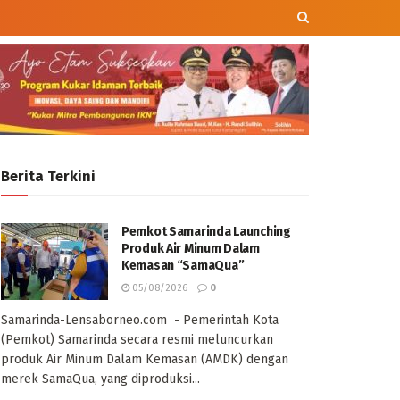
Berita Terkini
Pemkot Samarinda Launching
Produk Air Minum Dalam
Kemasan “SamaQua”
05/08/2026
0
Samarinda-Lensaborneo.com - Pemerintah Kota
(Pemkot) Samarinda secara resmi meluncurkan
produk Air Minum Dalam Kemasan (AMDK) dengan
merek SamaQua, yang diproduksi...