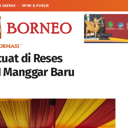
A DAERAH
OPINI & PUBLIK
uat di Reses
1 Manggar Baru