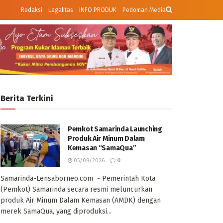
Redaksi
Legalitas
INFO PRODUK
Pedoman Media
Berita Terkini
Pemkot Samarinda Launching
Produk Air Minum Dalam
Kemasan “SamaQua”
05/08/2026
0
Samarinda-Lensaborneo.com - Pemerintah Kota
(Pemkot) Samarinda secara resmi meluncurkan
produk Air Minum Dalam Kemasan (AMDK) dengan
merek SamaQua, yang diproduksi...