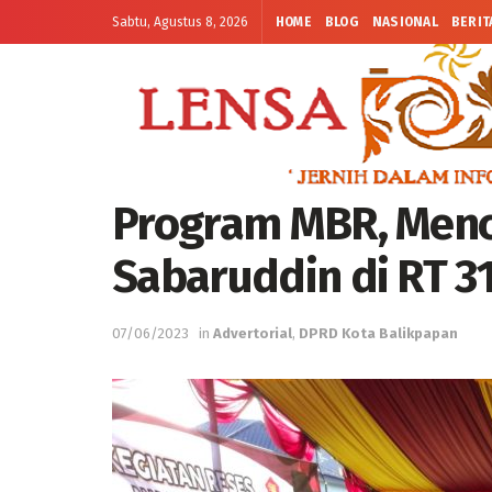
Sabtu, Agustus 8, 2026
HOME
BLOG
NASIONAL
BERIT
Program MBR, Menc
Sabaruddin di RT 3
07/06/2023
in
Advertorial
,
DPRD Kota Balikpapan