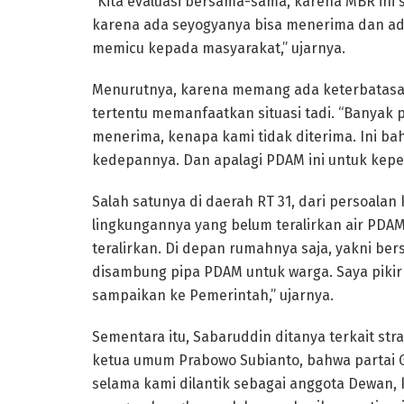
“Kita evaluasi bersama-sama, karena MBR ini 
karena ada seyogyanya bisa menerima dan ada
memicu kepada masyarakat,” ujarnya.
Menurutnya, karena memang ada keterbatasa
tertentu memanfaatkan situasi tadi. “Banyak
menerima, kenapa kami tidak diterima. Ini b
kedepannya. Dan apalagi PDAM ini untuk kepe
Salah satunya di daerah RT 31, dari persoalan 
lingkungannya yang belum teralirkan air PDA
teralirkan. Di depan rumahnya saja, yakni ber
disambung pipa PDAM untuk warga. Saya pikir i
sampaikan ke Pemerintah,” ujarnya.
Sementara itu, Sabaruddin ditanya terkait stra
ketua umum Prabowo Subianto, bahwa partai Ge
selama kami dilantik sebagai anggota Dewan, k