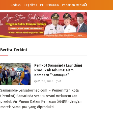
Redaksi
Legalitas
INFO PRODUK
Pedoman Media
Berita Terkini
Pemkot Samarinda Launching
Produk Air Minum Dalam
Kemasan “SamaQua”
05/08/2026
0
Samarinda-Lensaborneo.com - Pemerintah Kota
(Pemkot) Samarinda secara resmi meluncurkan
produk Air Minum Dalam Kemasan (AMDK) dengan
merek SamaQua, yang diproduksi...