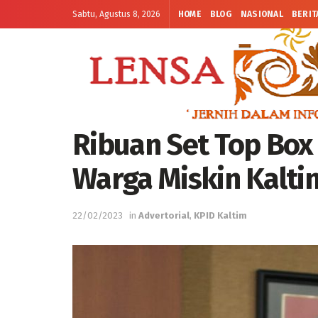
Sabtu, Agustus 8, 2026
HOME
BLOG
NASIONAL
BERIT
Ribuan Set Top Box
Warga Miskin Kalti
22/02/2023
in
Advertorial
,
KPID Kaltim