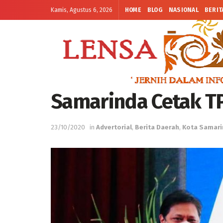
Kamis, Agustus 6, 2026
HOME
BLOG
NASIONAL
BERIT
Samarinda Cetak T
23/10/2020
in
Advertorial
,
Berita Daerah
,
Kota Samari