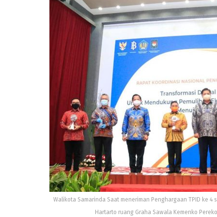
Walikota Samarinda Saat meneriman Penghargaan TPID ke 4 
Hartarto ruang Graha Sawala Kemenko Perekon