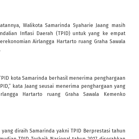
atannya, Walikota Samarinda Syaharie Jaang masih
alian Inflasi Daerah (TPID) untuk yang ke empat
Perekonomian Airlangga Hartarto ruang Graha Sawala
.
a TPID kota Samarinda berhasil menerima penghargaan
 TPID,” kata Jaang seusai menerima penghargaan yang
irlangga Hartarto ruang Graha Sawala Kemenko
 yang diraih Samarinda yakni TPID Berprestasi tahun
emudian TPID Terbaik Nasional tahun 2017 diserahkan