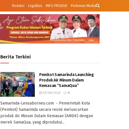
Redaksi
Legalitas
INFO PRODUK
Pedoman Media
Berita Terkini
Pemkot Samarinda Launching
Produk Air Minum Dalam
Kemasan “SamaQua”
05/08/2026
0
Samarinda-Lensaborneo.com - Pemerintah Kota
(Pemkot) Samarinda secara resmi meluncurkan
produk Air Minum Dalam Kemasan (AMDK) dengan
merek SamaQua, yang diproduksi...