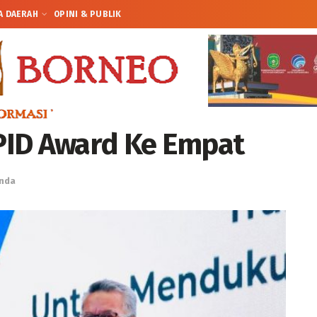
A DAERAH
OPINI & PUBLIK
PID Award Ke Empat
nda