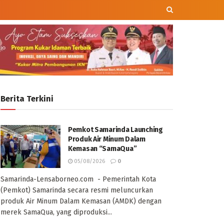
Berita Terkini
Pemkot Samarinda Launching
Produk Air Minum Dalam
Kemasan “SamaQua”
05/08/2026
0
Samarinda-Lensaborneo.com - Pemerintah Kota
(Pemkot) Samarinda secara resmi meluncurkan
produk Air Minum Dalam Kemasan (AMDK) dengan
merek SamaQua, yang diproduksi...