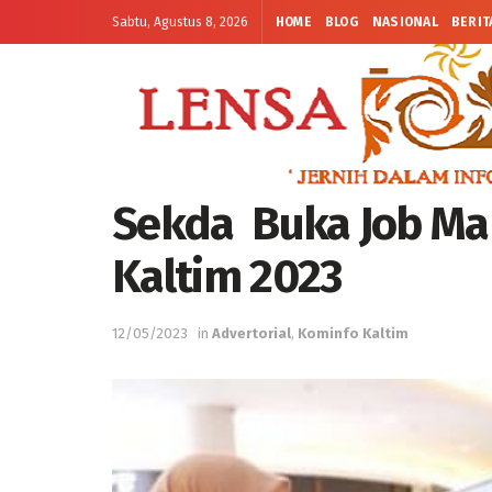
Sabtu, Agustus 8, 2026
HOME
BLOG
NASIONAL
BERIT
Sekda Buka Job Mark
Kaltim 2023
12/05/2023
in
Advertorial
,
Kominfo Kaltim