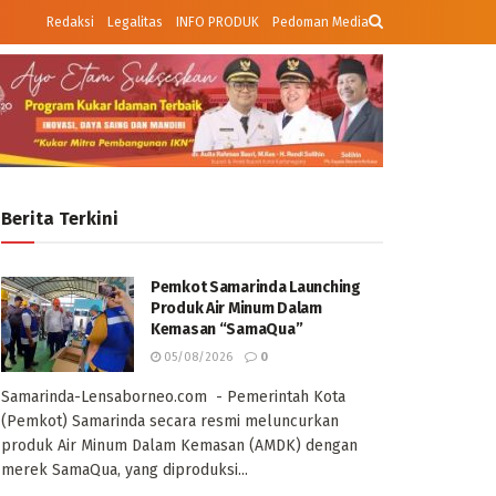
Redaksi
Legalitas
INFO PRODUK
Pedoman Media
Berita Terkini
Pemkot Samarinda Launching
Produk Air Minum Dalam
Kemasan “SamaQua”
05/08/2026
0
Samarinda-Lensaborneo.com - Pemerintah Kota
(Pemkot) Samarinda secara resmi meluncurkan
produk Air Minum Dalam Kemasan (AMDK) dengan
merek SamaQua, yang diproduksi...