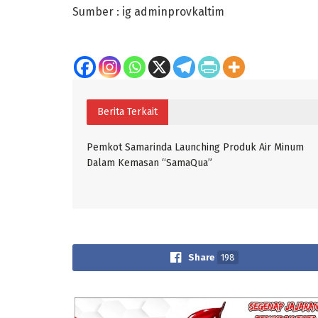
Sumber : ig adminprovkaltim
Berita Terkait
Pemkot Samarinda Launching Produk Air Minum
Dalam Kemasan “SamaQua”
Share
198