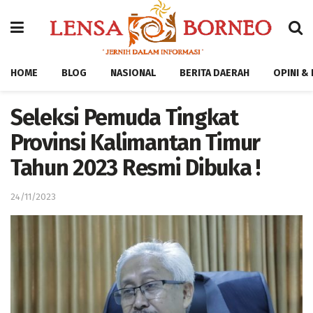
HOME
BLOG
NASIONAL
BERITA DAERAH
OPINI &
Seleksi Pemuda Tingkat
Provinsi Kalimantan Timur
Tahun 2023 Resmi Dibuka !
24/11/2023