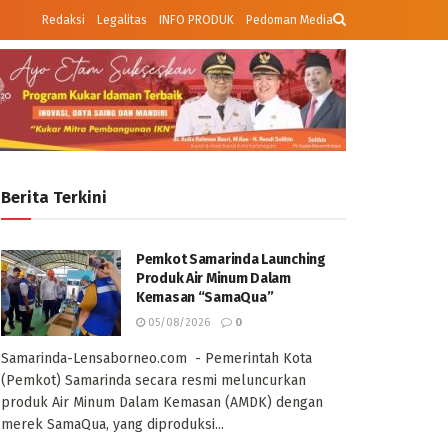
Redaksi
Legalitas
INFO PRODUK
Pedoman Media
Berita Terkini
Pemkot Samarinda Launching
Produk Air Minum Dalam
Kemasan “SamaQua”
05/08/2026
0
Samarinda-Lensaborneo.com - Pemerintah Kota
(Pemkot) Samarinda secara resmi meluncurkan
produk Air Minum Dalam Kemasan (AMDK) dengan
merek SamaQua, yang diproduksi...