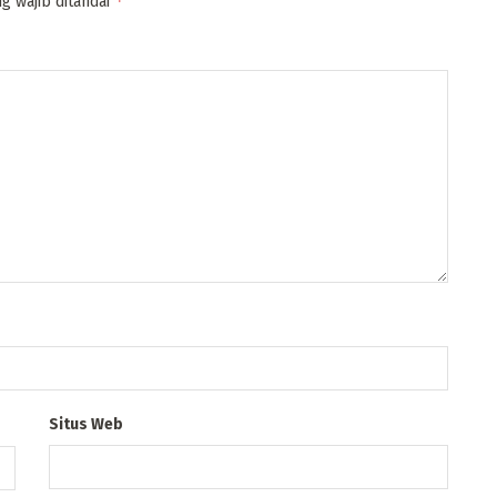
*
g wajib ditandai
Situs Web