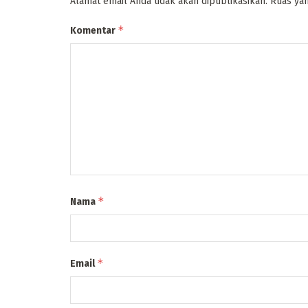
Alamat email Anda tidak akan dipublikasikan.
Ruas yan
*
Komentar
*
Nama
*
Email