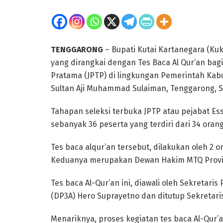
TENGGARONG
– Bupati Kutai Kartanegara (Ku
yang dirangkai dengan Tes Baca Al Qur’an bagi
Pratama (JPTP) di lingkungan Pemerintah Kab
Sultan Aji Muhammad Sulaiman, Tenggarong, Sa
Tahapan seleksi terbuka JPTP atau pejabat Ess
sebanyak 36 peserta yang terdiri dari 34 ora
Tes baca alqur’an tersebut, dilakukan oleh 2 o
Keduanya merupakan Dewan Hakim MTQ Provin
Tes baca Al-Qur’an ini, diawali oleh Sekret
(DP3A) Hero Suprayetno dan ditutup Sekretari
Menariknya, proses kegiatan tes baca Al-Qur’a