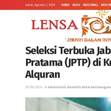
Jumat, Agustus 7, 2026
HOME
BLOG
NASIONAL
BERIT
Seleksi Terbuka Ja
Pratama (JPTP) di K
Alquran
15/06/2024
in
Advertorial
,
Kominfo Kutai Kertanegara