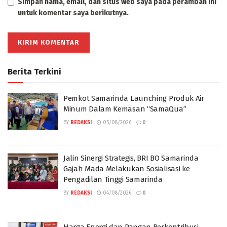
Simpan nama, email, dan situs web saya pada peramban ini
untuk komentar saya berikutnya.
Berita Terkini
Pemkot Samarinda Launching Produk Air
Minum Dalam Kemasan “SamaQua”
BY
REDAKSI
05/08/2026
0
Jalin Sinergi Strategis, BRI BO Samarinda
Gajah Mada Melakukan Sosialisasi ke
Pengadilan Tinggi Samarinda
BY
REDAKSI
04/08/2026
0
Harga Energi dan Pangan Berkontribusi