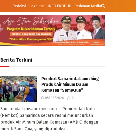
Redaksi
Legalitas
INFO PRODUK
Pedoman Media
Berita Terkini
Pemkot Samarinda Launching
Produk Air Minum Dalam
Kemasan “SamaQua”
05/08/2026
0
Samarinda-Lensaborneo.com - Pemerintah Kota
(Pemkot) Samarinda secara resmi meluncurkan
produk Air Minum Dalam Kemasan (AMDK) dengan
merek SamaQua, yang diproduksi...