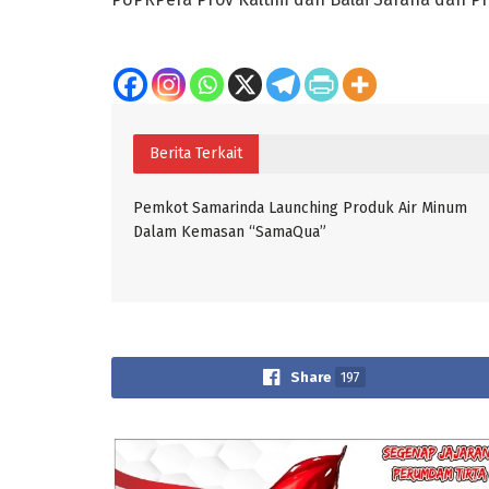
Berita Terkait
Pemkot Samarinda Launching Produk Air Minum
Dalam Kemasan “SamaQua”
Share
197