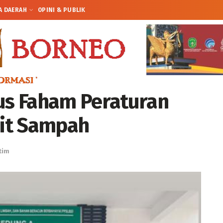
A DAERAH
OPINI & PUBLIK
s Faham Peraturan
it Sampah
tim