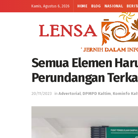
Kamis, Agustus 6, 2026
HOME
BLOG
NASIONAL
BERIT
Semua Elemen Haru
Perundangan Terka
20/11/2023
in
Advertorial
,
DPMPD Kaltim
,
Kominfo Kal