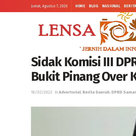
Jumat, Agustus 7, 2026
HOME
BLOG
NASIONAL
BERIT
Sidak Komisi III D
Bukit Pinang Over 
18/02/2022
in
Advertorial
,
Berita Daerah
,
DPRD Samar