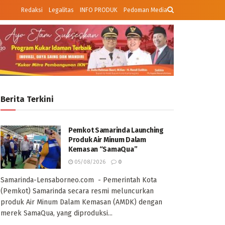
Redaksi
Legalitas
INFO PRODUK
Pedoman Media
Berita Terkini
Pemkot Samarinda Launching
Produk Air Minum Dalam
Kemasan “SamaQua”
05/08/2026
0
Samarinda-Lensaborneo.com - Pemerintah Kota
(Pemkot) Samarinda secara resmi meluncurkan
produk Air Minum Dalam Kemasan (AMDK) dengan
merek SamaQua, yang diproduksi...