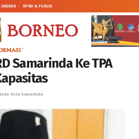
A DAERAH
OPINI & PUBLIK
PRD Samarinda Ke TPA
Kapasitas
inda
,
Kota Samarinda