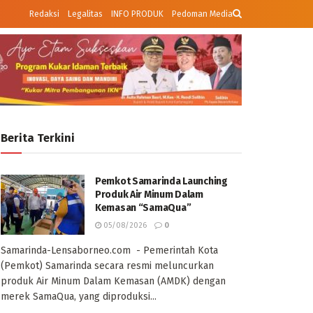
Redaksi
Legalitas
INFO PRODUK
Pedoman Media
Berita Terkini
Pemkot Samarinda Launching
Produk Air Minum Dalam
Kemasan “SamaQua”
05/08/2026
0
Samarinda-Lensaborneo.com - Pemerintah Kota
(Pemkot) Samarinda secara resmi meluncurkan
produk Air Minum Dalam Kemasan (AMDK) dengan
merek SamaQua, yang diproduksi...