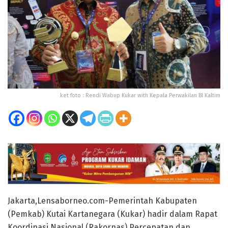
ket foto : Rendi Wabup Kukar with Kepala Perwakilan BI Kaltim
Jakarta,Lensaborneo.com-Pemerintah Kabupaten
(Pemkab) Kutai Kartanegara (Kukar) hadir dalam Rapat
Koordinasi Nasional (Rakornas) Percepatan dan