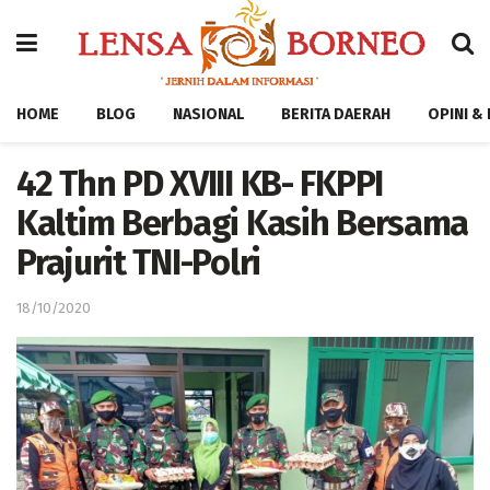
HOME
BLOG
NASIONAL
BERITA DAERAH
OPINI &
42 Thn PD XVIII KB- FKPPI
Kaltim Berbagi Kasih Bersama
Prajurit TNI-Polri
18/10/2020