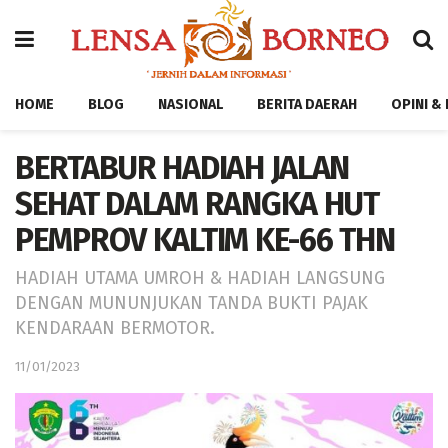
HOME
BLOG
NASIONAL
BERITA DAERAH
OPINI &
BERTABUR HADIAH JALAN
SEHAT DALAM RANGKA HUT
PEMPROV KALTIM KE-66 THN
HADIAH UTAMA UMROH & HADIAH LANGSUNG
DENGAN MUNUNJUKAN TANDA BUKTI PAJAK
KENDARAAN BERMOTOR.
11/01/2023