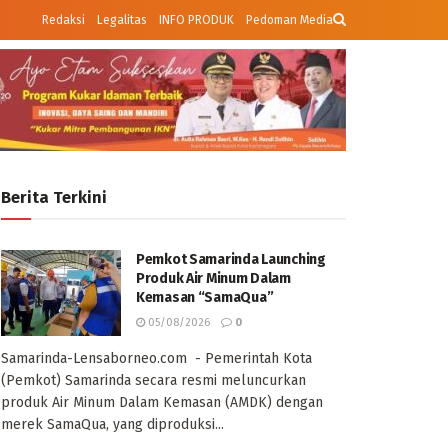
Redaksi
Legalitas
INFO PRODUK
Pedoman Media
Berita Terkini
Pemkot Samarinda Launching
Produk Air Minum Dalam
Kemasan “SamaQua”
05/08/2026
0
Samarinda-Lensaborneo.com - Pemerintah Kota
(Pemkot) Samarinda secara resmi meluncurkan
produk Air Minum Dalam Kemasan (AMDK) dengan
merek SamaQua, yang diproduksi...