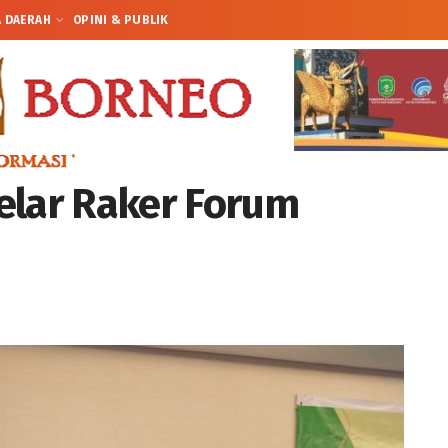
A DAERAH
OPINI & PUBLIK
elar Raker Forum