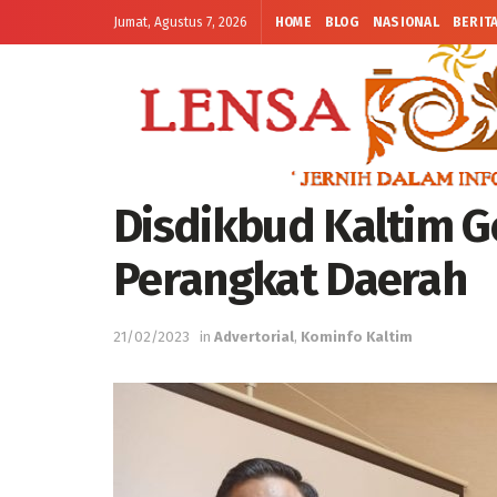
Jumat, Agustus 7, 2026
HOME
BLOG
NASIONAL
BERIT
Disdikbud Kaltim G
Perangkat Daerah
21/02/2023
in
Advertorial
,
Kominfo Kaltim