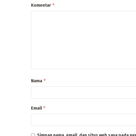
*
Komentar
*
Nama
*
Email
Simpan nama, email, dan situs web saya pada pe