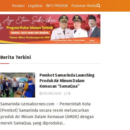
Redaksi
Legalitas
INFO PRODUK
Pedoman Media
Berita Terkini
Pemkot Samarinda Launching
Produk Air Minum Dalam
Kemasan “SamaQua”
05/08/2026
0
Samarinda-Lensaborneo.com - Pemerintah Kota
(Pemkot) Samarinda secara resmi meluncurkan
produk Air Minum Dalam Kemasan (AMDK) dengan
merek SamaQua, yang diproduksi...