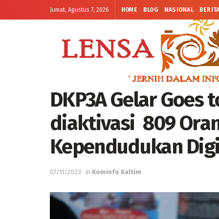
Jumat, Agustus 7, 2026
HOME
BLOG
NASIONAL
BERIT
DKP3A Gelar Goes t
diaktivasi 809 Oran
Kependudukan Digi
07/11/2023
in
Kominfo Kaltim