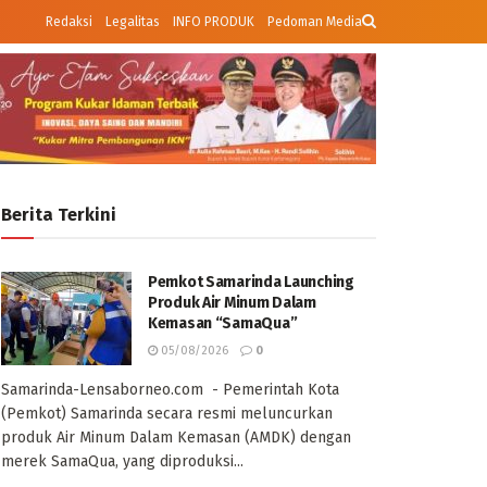
Redaksi
Legalitas
INFO PRODUK
Pedoman Media
Berita Terkini
Pemkot Samarinda Launching
Produk Air Minum Dalam
Kemasan “SamaQua”
05/08/2026
0
Samarinda-Lensaborneo.com - Pemerintah Kota
(Pemkot) Samarinda secara resmi meluncurkan
produk Air Minum Dalam Kemasan (AMDK) dengan
merek SamaQua, yang diproduksi...