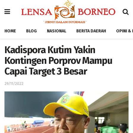
HOME
BLOG
NASIONAL
BERITA DAERAH
OPINI &
Kadispora Kutim Yakin
Kontingen Porprov Mampu
Capai Target 3 Besar
29/11/2022