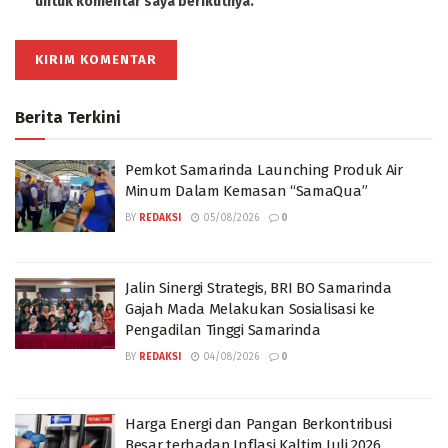
untuk komentar saya berikutnya.
Berita Terkini
Pemkot Samarinda Launching Produk Air
Minum Dalam Kemasan “SamaQua”
BY
REDAKSI
05/08/2026
0
Jalin Sinergi Strategis, BRI BO Samarinda
Gajah Mada Melakukan Sosialisasi ke
Pengadilan Tinggi Samarinda
BY
REDAKSI
04/08/2026
0
Harga Energi dan Pangan Berkontribusi
Besar terhadap Inflasi Kaltim Juli 2026