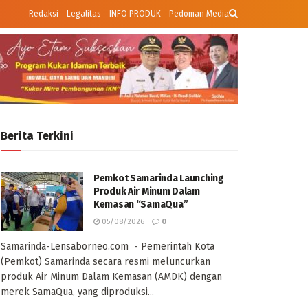
Redaksi
Legalitas
INFO PRODUK
Pedoman Media
Berita Terkini
Pemkot Samarinda Launching
Produk Air Minum Dalam
Kemasan “SamaQua”
05/08/2026
0
Samarinda-Lensaborneo.com - Pemerintah Kota
(Pemkot) Samarinda secara resmi meluncurkan
produk Air Minum Dalam Kemasan (AMDK) dengan
merek SamaQua, yang diproduksi...