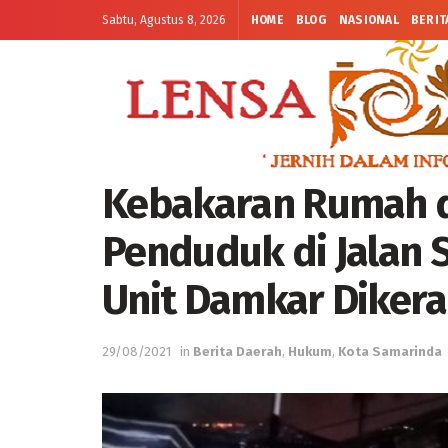
Sabtu, Agustus 8, 2026
HOME
BLOG
NASIONAL
BERIT
Kebakaran Rumah 
Penduduk di Jalan 
Unit Damkar Diker
29/08/2021
in
Berita Daerah
,
Hukum
,
Kota Samarinda