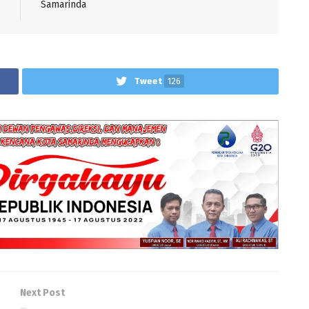
Samarinda
Tweet
126
Next Post