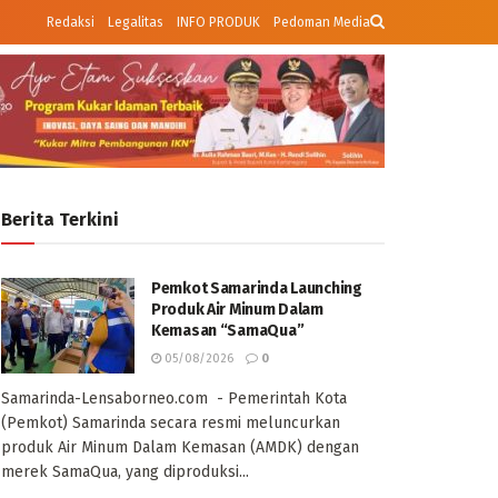
Redaksi
Legalitas
INFO PRODUK
Pedoman Media
Berita Terkini
Pemkot Samarinda Launching
Produk Air Minum Dalam
Kemasan “SamaQua”
05/08/2026
0
Samarinda-Lensaborneo.com - Pemerintah Kota
(Pemkot) Samarinda secara resmi meluncurkan
produk Air Minum Dalam Kemasan (AMDK) dengan
merek SamaQua, yang diproduksi...