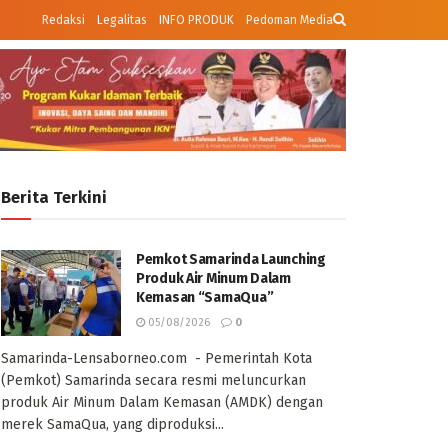
Redaksi
Legalitas
INFO PRODUK
Pedoman Media
Berita Terkini
Pemkot Samarinda Launching
Produk Air Minum Dalam
Kemasan “SamaQua”
05/08/2026
0
Samarinda-Lensaborneo.com - Pemerintah Kota
(Pemkot) Samarinda secara resmi meluncurkan
produk Air Minum Dalam Kemasan (AMDK) dengan
merek SamaQua, yang diproduksi...