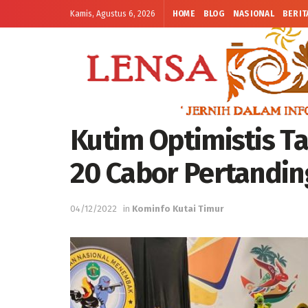
Kamis, Agustus 6, 2026
HOME
BLOG
NASIONAL
BERIT
Kutim Optimistis T
20 Cabor Pertandi
04/12/2022
in
Kominfo Kutai Timur